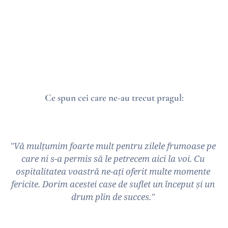
apelați cu încredere la numărul de telefon 
0757 021 716.
 ** Prețurile afișate pe site, conțin reducerea 
de 20%.
Ce spun cei care ne-au trecut pragul:
"Vă mulțumim foarte mult pentru zilele frumoase pe 
care ni s-a permis să le petrecem aici la voi. Cu 
ospitalitatea voastră ne-ați oferit multe momente 
fericite. Dorim acestei case de suflet un început și un 
drum plin de succes." 