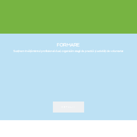
FORMARE 
Susținem învățământul profesional dual, organizăm stagii de practică și activități de voluntariat 
DETALII
* Pentru a beneficia de reduceri, vă rugăm să 